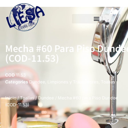
Mecha #60 Para Piso Dunde
(COD-11.53)
COD
11.53
Categories
Dundee
,
Limpiones y Trapeadores
,
Toallas
Inicio
/
Toallas
/
Dundee
/ Mecha #60 para Piso Dundee
(COD-11.53)