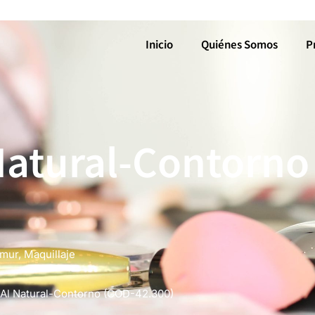
Inicio
Quiénes Somos
P
Natural-Contorno
amur
,
Maquillaje
Al Natural-Contorno (COD-42.300)