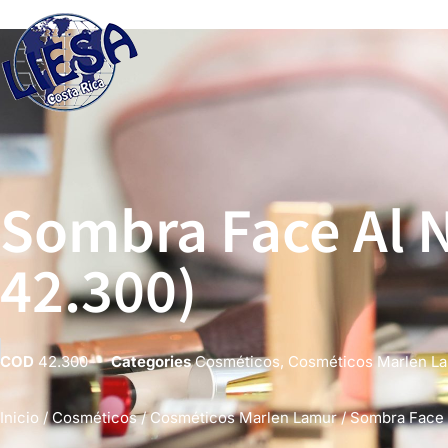
Sombra Face Al 
42.300)
COD
42.300
Categories
Cosméticos
,
Cosméticos Marlen L
Inicio
/
Cosméticos
/
Cosméticos Marlen Lamur
/ Sombra Face 