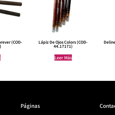
orever (COD-
Lápiz De Ojos Colors (COD-
Delin
)
44.17171)
s
Leer Más
Páginas
Conta