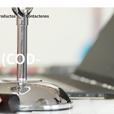
roductos
Cóntactenos
 (COD-