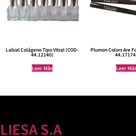
Labial Colágeno Tipo Vitral (COD-
Plumon Colors Are F
44.12140)
44.17174
Leer Más
Leer Má
LIESA S.A