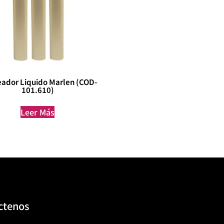
eador Liquido Marlen (COD-
101.610)
Leer Más
ctenos