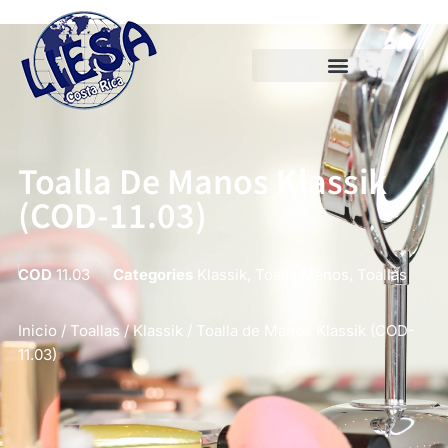
Toalla De Manos Klassik
(COD-11.03)
COD
11.03
Categories
Klassik
,
Toalla Manos
,
Toallas
Inicio
/
Toallas
/
Klassik
/ Toalla de Manos Klassik (COD-
11.03)